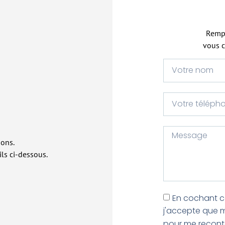
Rempl
vous c
ions.
ils ci-dessous.
En cochant c
j'accepte que m
pour me recont