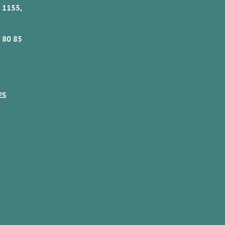
 1155,
 80 85
ES