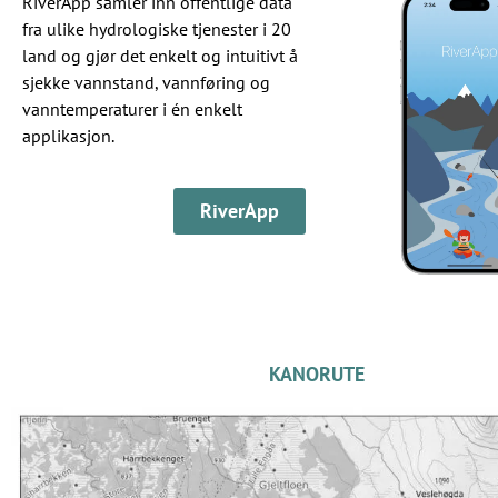
RiverApp samler inn offentlige data
fra ulike hydrologiske tjenester i 20
land og gjør det enkelt og intuitivt å
sjekke vannstand, vannføring og
vanntemperaturer i én enkelt
applikasjon.
RiverApp
KANORUTE