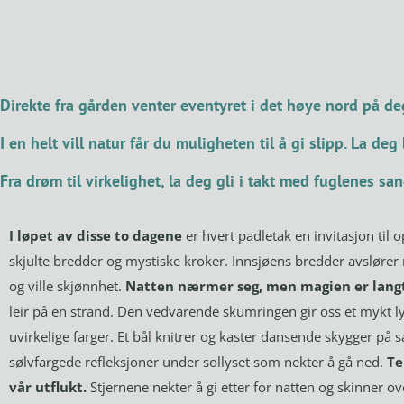
Direkte fra gården venter eventyret i det høye nord på de
I en helt vill natur får du muligheten til å gi slipp. La deg 
Fra drøm til virkelighet, la deg gli i takt med fuglenes san
I løpet av disse to dagene
er hvert padletak en invitasjon til 
skjulte bredder og mystiske kroker. Innsjøens bredder avslører 
og ville skjønnhet.
Natten nærmer seg, men magien er langt 
leir på en strand. Den vedvarende skumringen gir oss et mykt lys
uvirkelige farger. Et bål knitrer og kaster dansende skygger på
sølvfargede refleksjoner under sollyset som nekter å gå ned.
Te
vår utflukt.
Stjernene nekter å gi etter for natten og skinner o