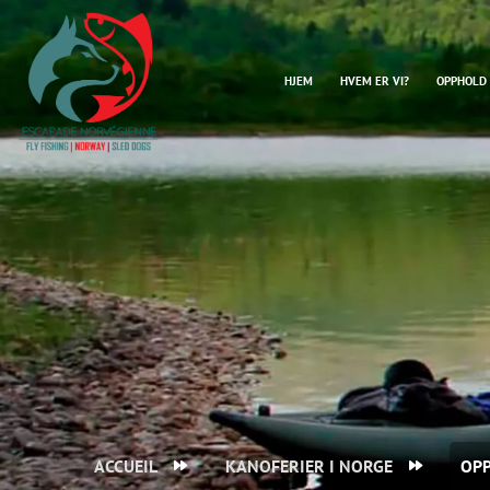
OPPHOLD 
HJEM
HVEM ER VI?
ACCUEIL
KANOFERIER I NORGE
OPP