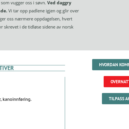
 som vugger oss i søvn.
Ved daggry
nde.
Vi tar opp padlene igjen og glir over
inger oss nærmere oppdagelsen, hvert
r skrevet i de tidløse sidene av norsk
HVORDAN KOMM
TIVER
OVERNAT
TILPASS A
, kanoinnføring.