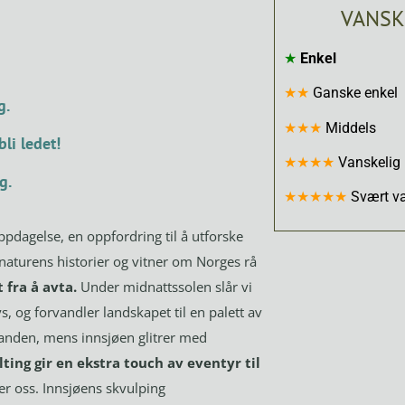
VANSK
★
Enkel
★★
Ganske enkel
g.
★★★
Middels
bli ledet!
★★★★
Vanskelig
g.
★★★★★
Svært v
oppdagelse, en oppfordring til å utforske
naturens historier og vitner om Norges rå
fra å avta.
Under midnattssolen slår vi
, og forvandler landskapet til en palett av
 sanden, mens innsjøen glitrer med
lting gir en ekstra touch av eventyr til
ver oss. Innsjøens skvulping