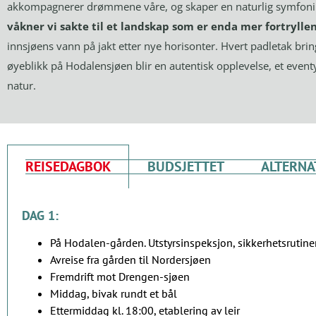
akkompagnerer drømmene våre, og skaper en naturlig symfoni
våkner vi sakte til et landskap som er enda mer fortrylle
innsjøens vann på jakt etter nye horisonter. Hvert padletak br
øyeblikk på Hodalensjøen blir en autentisk opplevelse, et eventy
natur.
REISEDAGBOK
BUDSJETTET
ALTERNA
DAG 1:
På Hodalen-gården. Utstyrsinspeksjon, sikkerhetsrutiner
Avreise fra gården til Nordersjøen
Fremdrift mot Drengen-sjøen
Middag, bivak rundt et bål
Ettermiddag kl. 18:00, etablering av leir