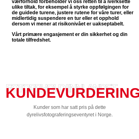
værforhold forbeholder vi oss retten til å iverksette
ulike tiltak, for eksempel å styrke oppfølgingen for
de guidede turene, justere rutene for våre turer, eller
midlertidig suspendere en tur eller et opphold
dersom vi mener at risikonivået er uakseptabelt.
Vårt primære engasjement er din sikkerhet og din
totale tilfredshet.
FOTOPPHOLD I INNLANDET
KUNDEVURDERIN
Kunder som har satt pris på dette
dyrelivsfotograferingseventyret i Norge.