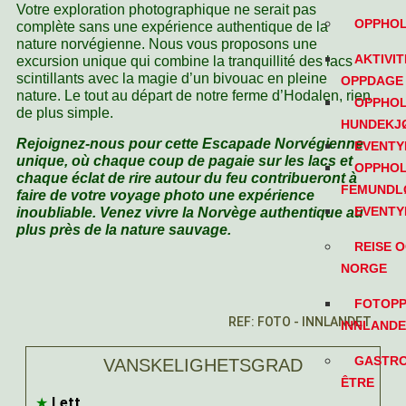
Votre exploration photographique ne serait pas
OPPHOL
complète sans une expérience authentique de la
nature norvégienne. Nous vous proposons une
AKTIVI
excursion unique qui combine la tranquillité des lacs
scintillants avec la magie d’un bivouac en pleine
OPPDAGE
nature. Le tout au départ de notre ferme d’Hodalen, rien
OPPHOL
de plus simple.
HUNDEKJ
Rejoignez-nous pour cette Escapade Norvégienne
EVENTY
unique, où chaque coup de pagaie sur les lacs et
OPPHOL
chaque éclat de rire autour du feu contribueront à
FEMUNDL
faire de votre voyage photo une expérience
EVENTY
inoubliable. Venez vivre la Norvège authentique au
plus près de la nature sauvage.
REISE 
NORGE
FOTOPP
REF: FOTO - INNLANDET
INNLANDE
GASTRO
VANSKELIGHETSGRAD
ÊTRE
★
Lett