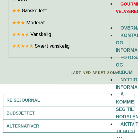
GOURME
★★
Ganske lett
VELVÆRE
★★★
Moderat
OVERN
★★★★
Vanskelig
KONTA
OG
★★★★★
Svært vanskelig
INFORMA
FOTOG
OG
ALBUM
LAST NED ARKET SOM PDF
NYTTIG
INFORMA
Å
REISEJOURNAL
KOMME
SEG TIL
BUDSJETTET
HODALE
AKTIVI
ALTERNATIVER
TILBUDT