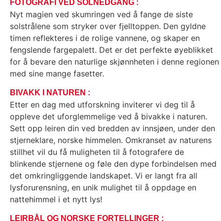
FOTOGRAFI VED SOLNEDGANG :
Nyt magien ved skumringen ved å fange de siste
solstrålene som stryker over fjelltoppen. Den gyldne
timen reflekteres i de rolige vannene, og skaper en
fengslende fargepalett. Det er det perfekte øyeblikket
for å bevare den naturlige skjønnheten i denne regionen
med sine mange fasetter.
BIVAKK I NATUREN :
Etter en dag med utforskning inviterer vi deg til å
oppleve det uforglemmelige ved å bivakke i naturen.
Sett opp leiren din ved bredden av innsjøen, under den
stjerneklare, norske himmelen. Omkranset av naturens
stillhet vil du få muligheten til å fotografere de
blinkende stjernene og føle den dype forbindelsen med
det omkringliggende landskapet. Vi er langt fra all
lysforurensning, en unik mulighet til å oppdage en
nattehimmel i et nytt lys!
LEIRBÅL OG NORSKE FORTELLINGER :