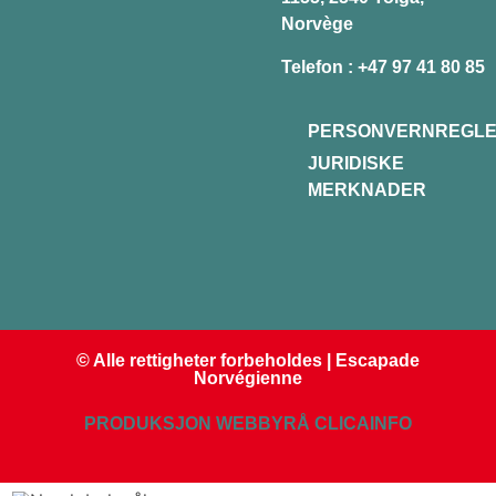
Norvège
Telefon :
+47 97 41 80 85
PERSONVERNREGL
JURIDISKE
MERKNADER
© Alle rettigheter forbeholdes | Escapade
Norvégienne
PRODUKSJON WEBBYRÅ CLICAINFO