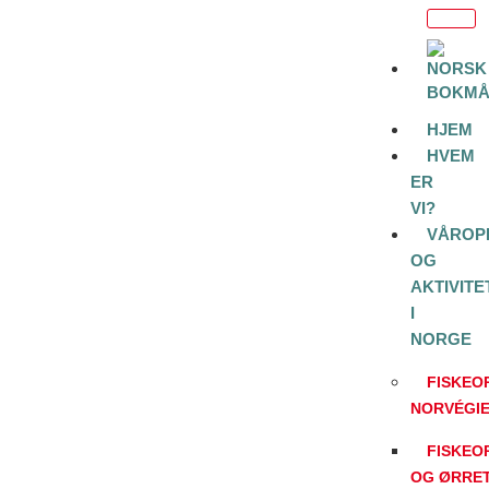
HJEM
HVEM
ER
VI?
VÅROP
OG
AKTIVITE
I
NORGE
FISKEO
NORVÉGI
FISKEO
OG ØRRE