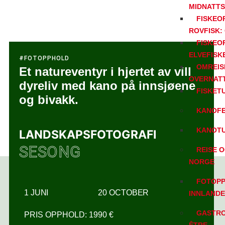
MIDNATT
FISKEO
ROVFISK:
FISKEO
ELVEFISK
#FOTOPPHOLD
OMREIS
Et natureventyr i hjertet av vill
OVERNATT
dyreliv med kano på innsjøene
FISKET
og bivakk.
KANOFE
KANOTU
LANDSKAPSFOTOGRAFI
SESONG
REISE 
NORGE
FOTOPP
1 JUNI
20 OCTOBER
INNLANDE
GASTRO
PRIS OPPHOLD: 1990 €