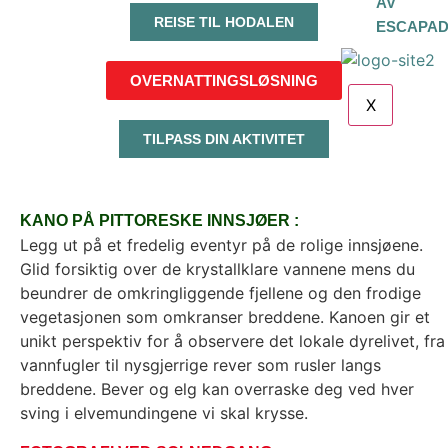
AV
REISE TIL HODALEN
ESCAPA
OVERNATTINGSLØSNING
X
TILPASS DIN AKTIVITET
KANO PÅ PITTORESKE INNSJØER :
Legg ut på et fredelig eventyr på de rolige innsjøene.
Glid forsiktig over de krystallklare vannene mens du
beundrer de omkringliggende fjellene og den frodige
vegetasjonen som omkranser breddene. Kanoen gir et
unikt perspektiv for å observere det lokale dyrelivet, fra
vannfugler til nysgjerrige rever som rusler langs
breddene. Bever og elg kan overraske deg ved hver
sving i elvemundingene vi skal krysse.