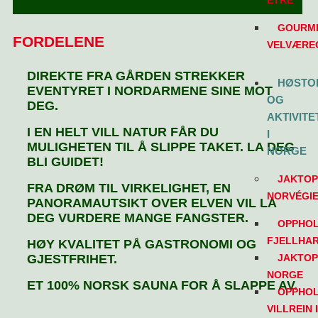
ÊTRE
GOURME
FORDELENE
VELVÆRE
DIREKTE FRA GÅRDEN STREKKER
HØSTO
EVENTYRET I NORDARMENE SINE MOT
OG
DEG.
AKTIVITE
I EN HELT VILL NATUR FÅR DU
I
MULIGHETEN TIL Å SLIPPE TAKET. LA DEG
NORGE
BLI GUIDET!
JAKTOP
FRA DRØM TIL VIRKELIGHET, EN
NORVÉGI
PANORAMAUTSIKT OVER ELVEN VIL LA
DEG VURDERE MANGE FANGSTER.
OPPHOL
FJELLHAR
HØY KVALITET PÅ GASTRONOMI OG
JAKTOP
GJESTFRIHET.
NORGE
ET 100% NORSK SAUNA FOR Å SLAPPE AV.
OPPHOL
VILLREIN 